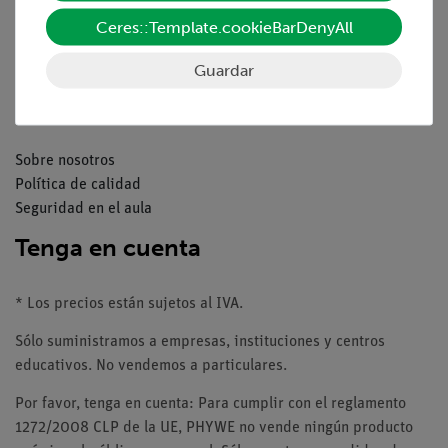
Catálogos
Ceres::Template.cookieBarDenyAll
Seminarios web & vídeos
Servicio al cliente
Guardar
Compañía
Sobre nosotros
Política de calidad
Seguridad en el aula
Tenga en cuenta
* Los precios están sujetos al IVA.
Sólo suministramos a empresas, instituciones y centros
educativos. No vendemos a particulares.
Por favor, tenga en cuenta: Para cumplir con el reglamento
1272/2008 CLP de la UE, PHYWE no vende ningún producto