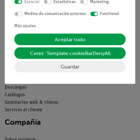
Esencial
Estadísticas
Marketing
Aviso lega
Medios de comunicación externos
Functional
Más ajustes
Contacto
Condiciones comerciales generales
Aceptar todo
Declaración de privacidad
Pie de imprenta
Ceres::Template.cookieBarDenyAll
Servicio
Guardar
Resumen del servicio
Descargas
Catálogos
Seminarios web & vídeos
Servicio al cliente
Compañía
Sobre nosotros