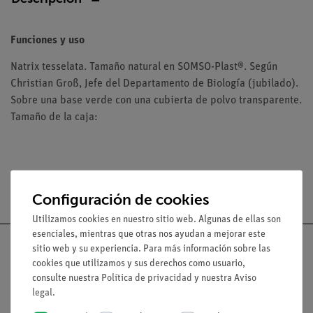
Funciones y uso
Natrix tesselata. Tamaño natural en SOMSO-Plast®. Según
Christian Groß, Jefe del Departamento de Biología (jubilado).
Sobre una base verde con una cubierta de polvo transparente.
Tamaño de la caja:
Envío gratuito a partir de 300,- €.
Configuración de cookies
Utilizamos cookies en nuestro sitio web. Algunas de ellas son
esenciales, mientras que otras nos ayudan a mejorar este
sitio web y su experiencia. Para más información sobre las
cookies que utilizamos y sus derechos como usuario,
consulte nuestra
Política de privacidad
y nuestra
Aviso
Nach oben
legal
.