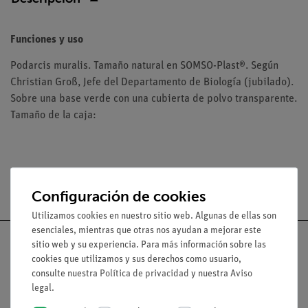
Funciones y uso
Podarcis muralis. Tamaño natural en SOMSO-Plast®. Según
Christian Groß, Jefe del Departamento de Biología (jubilado).
Sobre una base verde con una cubierta de polvo transparente.
Tamaño de la caja:
Envío gratuito a partir de 300,- €.
Configuración de cookies
Utilizamos cookies en nuestro sitio web. Algunas de ellas son
esenciales, mientras que otras nos ayudan a mejorar este
sitio web y su experiencia. Para más información sobre las
cookies que utilizamos y sus derechos como usuario,
consulte nuestra
Política de privacidad
y nuestra
Aviso
Nach oben
legal
.