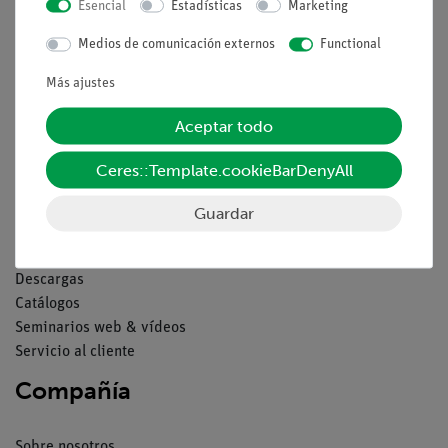
Esencial
Estadísticas
Marketing
Aviso lega
Medios de comunicación externos
Functional
Más ajustes
Contacto
Condiciones comerciales generales
Aceptar todo
Declaración de privacidad
Pie de imprenta
Ceres::Template.cookieBarDenyAll
Servicio
Guardar
Resumen del servicio
Descargas
Catálogos
Seminarios web & vídeos
Servicio al cliente
Compañía
Sobre nosotros