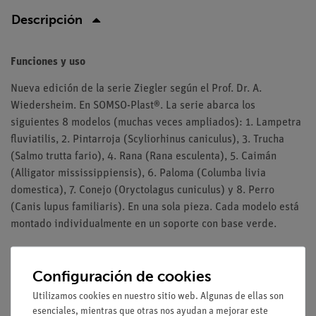
Descripción
Funciones y uso
Nueva edición de la serie Ziegler según el Prof. Dr. A.
Wiedersheim. En SOMSO-Plast®. La serie abarca los
siguientes 8 modelos (muchas veces ampliados): 1. Lampetra
fluviatilis, 2. Pintarroja (Scyliorhinus caniculus), 3. Trucha
(Salmo trutta fario), 4. Rana (Rana esculenta), 5. Caimán
(Alligator mississippiensis), 6. Paloma (Columba livia
domestica), 7. Conejo (Oryctolagus cuniculus) y 8. Perro
(Canis lupus familiaris). En una sola pieza. Cada modelo está
montado individualmente en un soporte con base verde.
Configuración de cookies
Medios / Descargas
Utilizamos cookies en nuestro sitio web. Algunas de ellas son
esenciales, mientras que otras nos ayudan a mejorar este