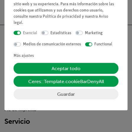
sitio web y su experiencia. Para más información sobre las
Envío gratuito a partir de 300,- €.
cookies que utilizamos y sus derechos como usuario,
consulte nuestra
Política de privacidad
y nuestra
Aviso
legal
.
Esencial
Estadísticas
Marketing
Medios de comunicación externos
Functional
Nach oben
Más ajustes
Aceptar todo
Aviso lega
Ceres::Template.cookieBarDenyAll
Contacto
Guardar
Condiciones comerciales generales
Declaración de privacidad
Pie de imprenta
Servicio