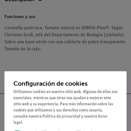
Funciones y uso
Coronella austriaca. Tamaño natural en SOMSO-Plast®. Según
Christian Groß, Jefe del Departamento de Biología (jubilado).
Sobre una base verde con una cubierta de polvo transparente.
Tamaño de la caja:
Envío gratuito a partir de 300,- €.
Configuración de cookies
Utilizamos cookies en nuestro sitio web. Algunas de ellas son
esenciales, mientras que otras nos ayudan a mejorar este
sitio web y su experiencia. Para más información sobre las
cookies que utilizamos y sus derechos como usuario,
consulte nuestra
Política de privacidad
y nuestra
Aviso
Nach oben
legal
.