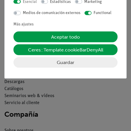
Esencial
Estadísticas
Marketing
Aviso lega
Medios de comunicación externos
Functional
Más ajustes
Contacto
Condiciones comerciales generales
Aceptar todo
Declaración de privacidad
Pie de imprenta
Ceres::Template.cookieBarDenyAll
Servicio
Guardar
Resumen del servicio
Descargas
Catálogos
Seminarios web & vídeos
Servicio al cliente
Compañía
Sobre nosotros