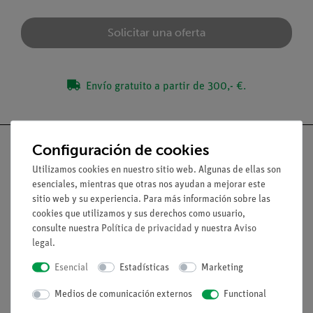
Solicitar una oferta
Envío gratuito a partir de 300,- €.
Configuración de cookies
Utilizamos cookies en nuestro sitio web. Algunas de ellas son
esenciales, mientras que otras nos ayudan a mejorar este
Nach oben
sitio web y su experiencia. Para más información sobre las
cookies que utilizamos y sus derechos como usuario,
consulte nuestra
Política de privacidad
y nuestra
Aviso
Aviso lega
legal
.
Esencial
Estadísticas
Marketing
Contacto
Condiciones comerciales generales
Medios de comunicación externos
Functional
Declaración de privacidad