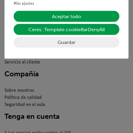
Más ajustes
Pie de imprenta
Servicio
Aceptar todo
Ceres::Template.cookieBarDenyAll
Resumen del servicio
Descargas
Guardar
Catálogos
Seminarios web & vídeos
Servicio al cliente
Compañía
Sobre nosotros
Política de calidad
Seguridad en el aula
Tenga en cuenta