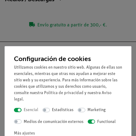
Envío gratuito a partir de 300,- €.
Configuración de cookies
Utilizamos cookies en nuestro sitio web. Algunas de ellas son
Nach oben
esenciales, mientras que otras nos ayudan a mejorar este
sitio web y su experiencia. Para más información sobre las
cookies que utilizamos y sus derechos como usuario,
Aviso lega
consulte nuestra
Política de privacidad
y nuestra
Aviso
legal
.
Contacto
Esencial
Estadísticas
Marketing
Condiciones comerciales generales
Medios de comunicación externos
Functional
Declaración de privacidad
Pie de imprenta
Más ajustes