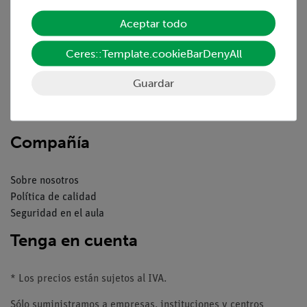
Servicio
Aceptar todo
Resumen del servicio
Ceres::Template.cookieBarDenyAll
Descargas
Guardar
Catálogos
Seminarios web & vídeos
Servicio al cliente
Compañía
Sobre nosotros
Política de calidad
Seguridad en el aula
Tenga en cuenta
* Los precios están sujetos al IVA.
Sólo suministramos a empresas, instituciones y centros