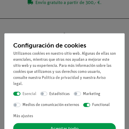
Envío gratuito a partir de 300,- €.
Configuración de cookies
Nach oben
Utilizamos cookies en nuestro sitio web. Algunas de ellas son
esenciales, mientras que otras nos ayudan a mejorar este
Aviso lega
sitio web y su experiencia. Para más información sobre las
cookies que utilizamos y sus derechos como usuario,
consulte nuestra
Política de privacidad
y nuestra
Aviso
Contacto
legal
.
Condiciones comerciales generales
Esencial
Estadísticas
Marketing
Declaración de privacidad
Pie de imprenta
Medios de comunicación externos
Functional
Servicio
Más ajustes
Aceptar todo