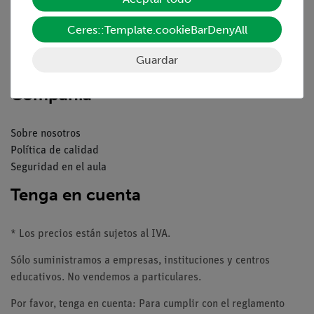
Resumen del servicio
Descargas
Ceres::Template.cookieBarDenyAll
Catálogos
Seminarios web & vídeos
Guardar
Servicio al cliente
Compañía
Sobre nosotros
Política de calidad
Seguridad en el aula
Tenga en cuenta
* Los precios están sujetos al IVA.
Sólo suministramos a empresas, instituciones y centros
educativos. No vendemos a particulares.
Por favor, tenga en cuenta: Para cumplir con el reglamento