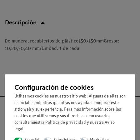
Descripción
De madera, recubiertos de plástico150x150mmGrosor:
10,20,30,40 mm/Unidad. 1 de cada
Envío gratuito a partir de 300,- €.
Configuración de cookies
Utilizamos cookies en nuestro sitio web. Algunas de ellas son
esenciales, mientras que otras nos ayudan a mejorar este
sitio web y su experiencia. Para más información sobre las
cookies que utilizamos y sus derechos como usuario,
consulte nuestra
Política de privacidad
y nuestra
Aviso
Nach oben
legal
.
Esencial
Estadísticas
Marketing