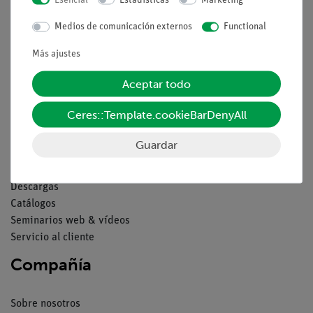
Aviso lega
Medios de comunicación externos
Functional
Contacto
Más ajustes
Condiciones comerciales generales
Aceptar todo
Declaración de privacidad
Pie de imprenta
Ceres::Template.cookieBarDenyAll
Servicio
Guardar
Resumen del servicio
Descargas
Catálogos
Seminarios web & vídeos
Servicio al cliente
Compañía
Sobre nosotros