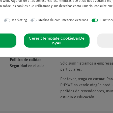
io web. Algunas de ellas son esenciales, mientras que otras nos ayudan a mejo
n sobre las cookies que utilizamos y sus derechos como usuario, consulte nu
Solicitar una ofert
s
Marketing
Medios de comunicación externos
Function
Ceres::Template.cookieBarDe
Compañía
Tenga en cuenta
nyAll
Sobre nosotros
* Los precios están sujetos al I
Política de calidad
Sólo suministramos a empresas,
Seguridad en el aula
particulares.
Por favor, tenga en cuenta: Pa
PHYWE no vende ningún product
pedidos de revendedores, usuar
estudio y educación.