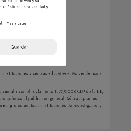
rar este sitio web y su
estra
Política de privacidad
y
a
al
Más ajustes
Guardar
VA.
 instituciones y centros educativos. No vendemos a
ra cumplir con el reglamento 1272/2008 CLP de la UE,
o químico al público en general. Sólo aceptamos
ios profesionales e instituciones de investigación,