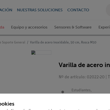
CACIÓN
NUESTRAS SOLUCIONES
CONTACTO
ada
Equipo y accesorios
Sensores & Software
Exper
e Soporte General
Varilla de acero inoxidable, 50 cm, Rosca M10
Varilla de acero 
Nº de artículo: 02022-20 | 
Estudiantes,
Maestros/Profesores
ookies