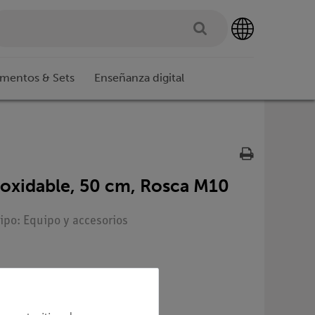
imentos & Sets
Enseñanza digital
inoxidable, 50 cm, Rosca M10
Tipo: Equipo y accesorios