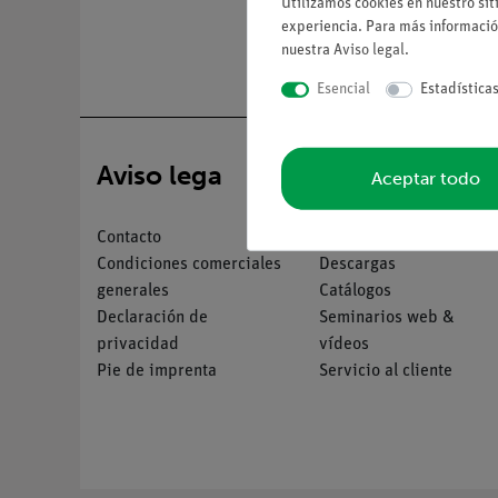
Utilizamos cookies en nuestro sit
experiencia. Para más informació
nuestra
Aviso legal
.
Esencial
Estadística
Aviso lega
Servicio
Aceptar todo
Contacto
Resumen del servicio
Condiciones comerciales
Descargas
generales
Catálogos
Declaración de
Seminarios web &
privacidad
vídeos
Pie de imprenta
Servicio al cliente