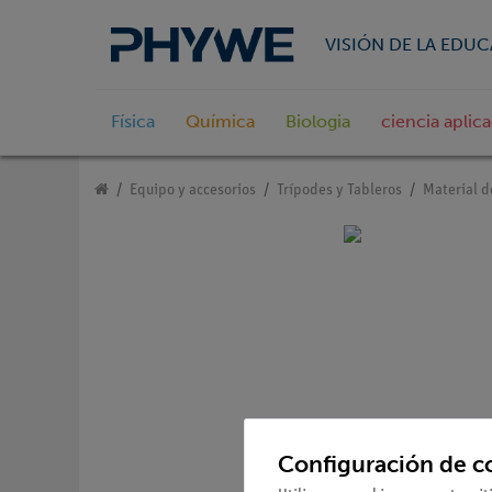
VISIÓN DE LA EDU
Física
Química
Biologia
ciencia aplic
Equipo y accesorios
Trípodes y Tableros
Material d
Configuración de c