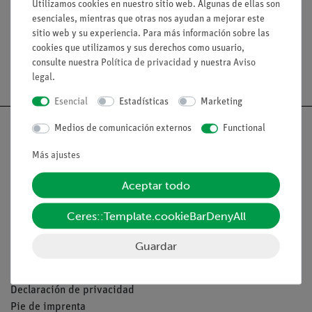
Utilizamos cookies en nuestro sitio web. Algunas de ellas son
Medios / Descargas
esenciales, mientras que otras nos ayudan a mejorar este
sitio web y su experiencia. Para más información sobre las
cookies que utilizamos y sus derechos como usuario,
consulte nuestra
Política de privacidad
y nuestra
Aviso
Envío gratuito a partir de 300,- €.
legal
.
Esencial
Estadísticas
Marketing
Medios de comunicación externos
Functional
Más ajustes
Nach oben
Aceptar todo
Aviso lega
Ceres::Template.cookieBarDenyAll
Guardar
Contacto
Condiciones comerciales generales
Declaración de privacidad
Pie de imprenta