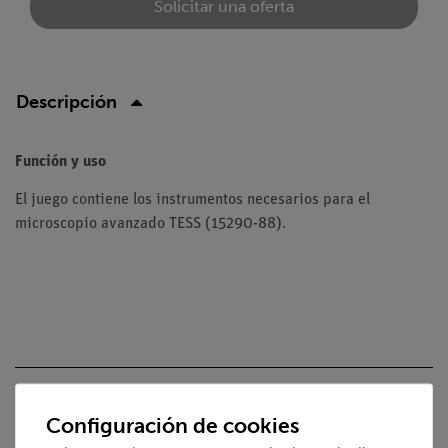
Solicitar una oferta
Descripción
Función y uso
El juego contiene los instrumentos necesarios para el
microscopio avanzado TESS (15290-88).
Volumen de suministro
Configuración de cookies