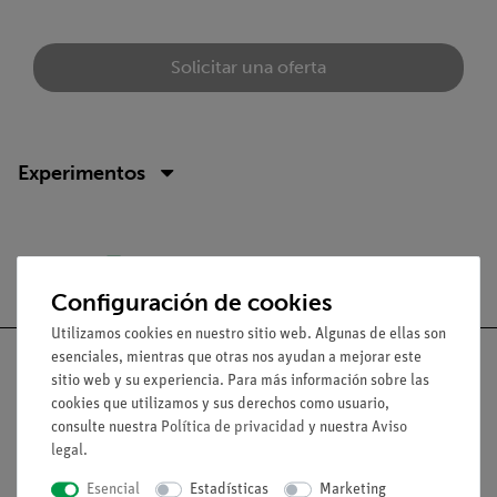
Solicitar una oferta
Experimentos
Envío gratuito a partir de 300,- €.
Configuración de cookies
Utilizamos cookies en nuestro sitio web. Algunas de ellas son
esenciales, mientras que otras nos ayudan a mejorar este
sitio web y su experiencia. Para más información sobre las
cookies que utilizamos y sus derechos como usuario,
consulte nuestra
Política de privacidad
y nuestra
Aviso
Nach oben
legal
.
Esencial
Estadísticas
Marketing