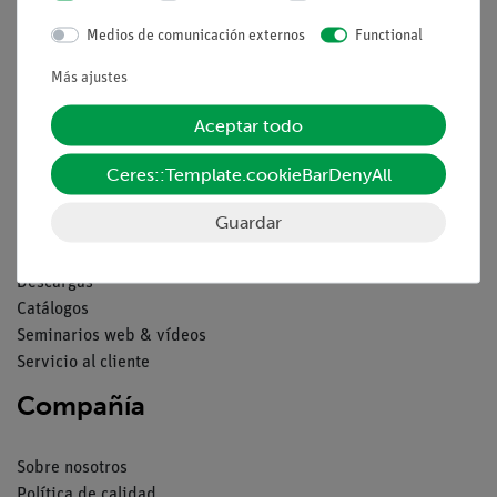
Aviso lega
Medios de comunicación externos
Functional
Contacto
Más ajustes
Condiciones comerciales generales
Aceptar todo
Declaración de privacidad
Pie de imprenta
Ceres::Template.cookieBarDenyAll
Servicio
Guardar
Resumen del servicio
Descargas
Catálogos
Seminarios web & vídeos
Servicio al cliente
Compañía
Sobre nosotros
Política de calidad