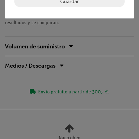
En este experimento se registra la característica corriente-
Guardar
voltaje de un generador eólico en diferentes condiciones y, a
continuación, se calculan los rendimientos a partir de los
resultados y se comparan.
Volumen de suministro
Medios / Descargas
Envío gratuito a partir de 300,- €.
Nach oben