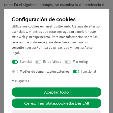
rotor. En el siguiente ejemplo, se examina la dependencia del
rendimiento con respecto a la tensión utilizando los 6 álabes
del rotor pero con diferentes distancias (5 cm y 10 cm).
Configuración de cookies
Utilizamos cookies en nuestro sitio web. Algunas de ellas son
Ventajas
esenciales, mientras que otras nos ayudan a mejorar este
El experimento forma parte de un conjunto completo de
sitio web y su experiencia. Para más información sobre las
soluciones con un total de 26 experimentos para células
cookies que utilizamos y sus derechos como usuario,
consulte nuestra
Política de privacidad
y nuestra
Aviso
solares de energías renovables, energía eólica, energía
legal
.
hidráulica
Experimentación segura: El ventilador del soplador está
Esencial
Estadísticas
Marketing
protegido contra el tacto
Medios de comunicación externos
Functional
La fuente de alimentación utilizada es versátil y está
especialmente indicada para las pruebas de los
Más ajustes
alumnos de todas las edades
Aceptar todo
Tareas
Ceres::Template.cookieBarDenyAll
¿Cuál es el rendimiento de un generador eólico?