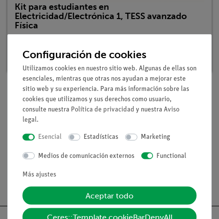
Kit para estudiantes en
Electricidad/Electrónica 1, TESS avanzado
Física
Nº de artículo: 15281-88 | Tipo: Set
Configuración de cookies
Plazo de entrega:
En stock
Utilizamos cookies en nuestro sitio web. Algunas de ellas son
esenciales, mientras que otras nos ayudan a mejorar este
sitio web y su experiencia. Para más información sobre las
cookies que utilizamos y sus derechos como usuario,
Volumen de suministro
consulte nuestra
Política de privacidad
y nuestra
Aviso
legal
.
Medios / Descargas
Esencial
Estadísticas
Marketing
Medios de comunicación externos
Functional
Más ajustes
Envío gratuito a partir de 300,- €.
Aceptar todo
Ceres::Template.cookieBarDenyAll