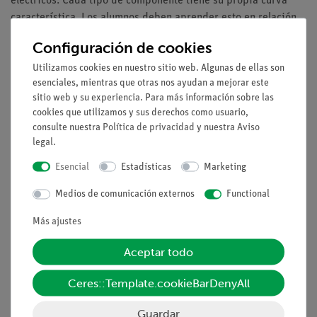
eléctricos. Cada tipo de componente tiene su propia curva
característica. Los alumnos deben aprender esto en relación
con este experimento, en el que ellos mismos registran y
Configuración de cookies
evalúan la curva característica de un diodo de silicio.
Utilizamos cookies en nuestro sitio web. Algunas de ellas son
Ventajas
esenciales, mientras que otras nos ayudan a mejorar este
sitio web y su experiencia. Para más información sobre las
No se necesitan conexiones de cables adicionales entre
cookies que utilizamos y sus derechos como usuario,
los bloques de construcción: montaje claro y rápido
consulte nuestra
Política de privacidad
y nuestra
Aviso
Seguridad de contacto gracias al sistema de bloques de
legal
.
puzzle
Esencial
Estadísticas
Marketing
Contactos chapados en oro libres de corrosión
Doble éxito de ganancia: Diagrama del circuito eléctrico
Medios de comunicación externos
Functional
en la parte superior, los componentes reales se pueden
Más ajustes
ver en el exterior
Aceptar todo
Tareas
¿Qué propiedades de un diodo pueden derivarse de su curva
Ceres::Template.cookieBarDenyAll
característica?
Guardar