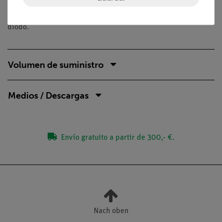
Determine la dependencia de la intensidad de la corriente
que circula por un diodo de la caída de tensión a través del
diodo.
Volumen de suministro
Medios / Descargas
Envío gratuito a partir de 300,- €.
Nach oben