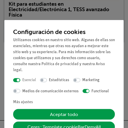
Kit para estudiantes en
Electricidad/Electrónica 1, TESS avanzado
Física
Nº de artículo: 15281-88 | Tipo: Set
Configuración de cookies
Plazo de entrega:
En stock
Utilizamos cookies en nuestro sitio web. Algunas de ellas son
esenciales, mientras que otras nos ayudan a mejorar este
sitio web y su experiencia. Para más información sobre las
cookies que utilizamos y sus derechos como usuario,
Volumen de suministro
consulte nuestra
Política de privacidad
y nuestra
Aviso
legal
.
Medios / Descargas
Esencial
Estadísticas
Marketing
Medios de comunicación externos
Functional
Más ajustes
Envío gratuito a partir de 300,- €.
Aceptar todo
Ceres::Template.cookieBarDenyAll