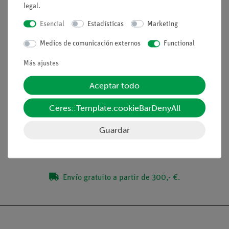
tensión colector-emisor
legal
.
tensión base-emisor
Esencial
Estadísticas
Marketing
corriente de base
Medios de comunicación externos
Functional
Ventajas
Más ajustes
Configuración fácil de usar en una placa enchufable.
Aceptar todo
Volumen de suministro
Ceres::Template.cookieBarDenyAll
Guardar
Medios / Descargas
Envío gratuito a partir de 300,- €.