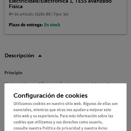
Electricidad/Electrónica 1, TESS avanzado
Física
Nº de artículo: 15281-88 | Tipo: Set
Plazo de entrega:
En stock
Descripción
Principio
Un transistor se utiliza para funcionar como interruptor en un
circuito electrónico.
Configuración de cookies
Tareas
Utilizamos cookies en nuestro sitio web. Algunas de ellas son
esenciales, mientras que otras nos ayudan a mejorar este
Observación de:
sitio web y su experiencia. Para más información sobre las
cookies que utilizamos y sus derechos como usuario,
corriente de colector
consulte nuestra
Política de privacidad
y nuestra
Aviso