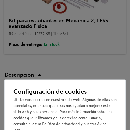
Kit para estudiantes en Mecánica 2, TESS
avanzado Física
Nº de artículo: 15272-88 | Tipo: Set
Plazo de entrega:
En stock
Descripción
Configuración de cookies
Principio
Utilizamos cookies en nuestro sitio web. Algunas de ellas son
Tirando de un bloque en un punto por encima de su centro de
esenciales, mientras que otras nos ayudan a mejorar este
gravedad contra un obstáculo en su base, los alumnos deben
sitio web y su experiencia. Para más información sobre las
observar que un objeto siempre vuelca cuando el trazo de una
cookies que utilizamos y sus derechos como usuario,
plomada que pasa por su centro de gravedad queda fuera de
consulte nuestra
Política de privacidad
y nuestra
Aviso