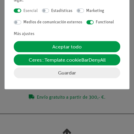
legal
.
su base de sustentación.
Esencial
Estadísticas
Marketing
Ventajas
Medios de comunicación externos
Functional
Descripciones de experimentos adecuados para los
alumnos con informes disponibles
Más ajustes
Aceptar todo
Volumen de suministro
Ceres::Template.cookieBarDenyAll
Medios / Descargas
Guardar
Envío gratuito a partir de 300,- €.