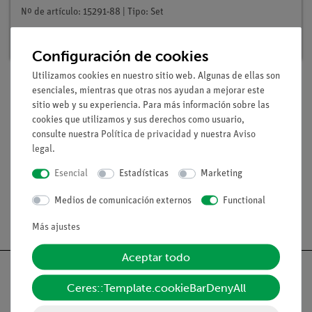
Nº de artículo: 15291-88 | Tipo: Set
Plazo de entrega:
En stock
Configuración de cookies
Utilizamos cookies en nuestro sitio web. Algunas de ellas son
esenciales, mientras que otras nos ayudan a mejorar este
sitio web y su experiencia. Para más información sobre las
Volumen de suministro
cookies que utilizamos y sus derechos como usuario,
consulte nuestra
Política de privacidad
y nuestra
Aviso
legal
.
Medios / Descargas
Esencial
Estadísticas
Marketing
Medios de comunicación externos
Functional
Envío gratuito a partir de 300,- €.
Más ajustes
Aceptar todo
Ceres::Template.cookieBarDenyAll