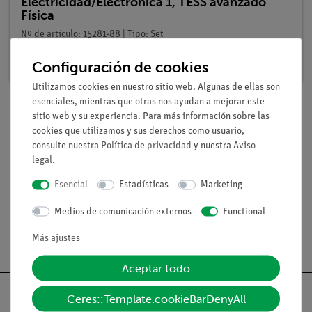
Electricidad/Electrónica 1, TESS avanzado
Física
Nº de artículo: 15281-88 | Tipo: Set
Plazo de entrega:
En stock
Configuración de cookies
Utilizamos cookies en nuestro sitio web. Algunas de ellas son
esenciales, mientras que otras nos ayudan a mejorar este
sitio web y su experiencia. Para más información sobre las
Volumen de suministro
cookies que utilizamos y sus derechos como usuario,
consulte nuestra
Política de privacidad
y nuestra
Aviso
legal
.
Medios / Descargas
Esencial
Estadísticas
Marketing
Medios de comunicación externos
Functional
Envío gratuito a partir de 300,- €.
Más ajustes
Aceptar todo
Ceres::Template.cookieBarDenyAll