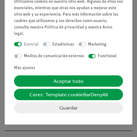
atraídos por un imán. Además, deben ser conscientes de que
Utilizamos cookies en nuestro sitio web. Algunas de ellas son
los dos polos de un imán son idénticos en sus efectos sobre
esenciales, mientras que otras nos ayudan a mejorar este
sitio web y su experiencia. Para más información sobre las
los objetos de hierro.
cookies que utilizamos y sus derechos como usuario,
Ventajas
consulte nuestra
Política de privacidad
y nuestra
Aviso
legal
.
Experimento rápido y sencillo para comprender
Esencial
Estadísticas
Marketing
cualitativamente los fenómenos magnéticos
Medios de comunicación externos
Functional
Tareas
Más ajustes
¿Qué materiales son atraídos por un imán? Pruebe varios
objetos de diferentes materiales para ver si son atraídos por
Aceptar todo
un imán o no. Además, prueba si los dos extremos del imán
(cada uno identificado por un color) actúan de la misma
Ceres::Template.cookieBarDenyAll
manera sobre estos objetos.
Guardar
Volumen de suministro