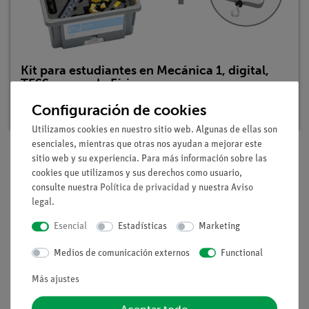
Kit para estudiantes en Mecánica 1, digital,
TESS avanzado Física
Nº de artículo: 25271-88D | Tipo: Set
Configuración de cookies
Utilizamos cookies en nuestro sitio web. Algunas de ellas son
esenciales, mientras que otras nos ayudan a mejorar este
sitio web y su experiencia. Para más información sobre las
cookies que utilizamos y sus derechos como usuario,
Descripción
consulte nuestra
Política de privacidad
y nuestra
Aviso
legal
.
Principio
Esencial
Estadísticas
Marketing
En el experimento ME 3.2 (Palanca de dos caras) los alumnos
Medios de comunicación externos
Functional
se familiarizaron con la ley de la palanca y su representación
Más ajustes
en la forma "La suma de todos los momentos de rotación es
igual a cero". En este experimento deben investigar la