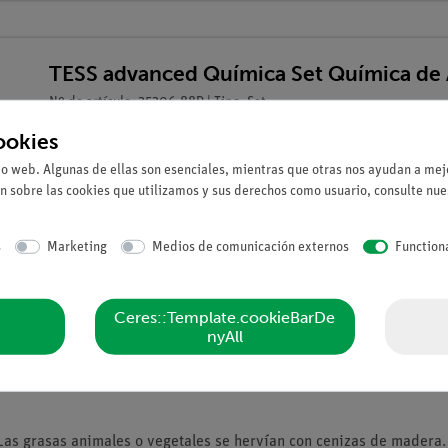
TESS advanced Química Set Química de 
Nº de artículo: 25306-88D | Tipo: Set
ookies
io web. Algunas de ellas son esenciales, mientras que otras nos ayudan a mejo
n sobre las cookies que utilizamos y sus derechos como usuario, consulte nu
s
Marketing
Medios de comunicación externos
Function
Ceres::Template.cookieBarDe
nyAll
Las grasas animales o vegetales se hervían con cenizas de madera. 