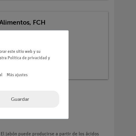
Alimentos, FCH
rar este sitio web y su
estra
Política de privacidad
y
al
Más ajustes
Guardar
El jabón puede producirse a partir de los ácidos