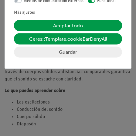
Medios de comunicación externos
Functional
Tareas
Más ajustes
Examinar, con la ayuda de varios ejemplos (una regla de
Aceptar todo
plástico, la cabeza humana, un hilo fino), si el sonido no se
propaga sólo en el aire sino también en los cuerpos sólidos.
Ceres::Template.cookieBarDenyAll
Demostrar que el sonido del diapasón ya no se oye, o que sólo
se
Guardar
oye ligeramente, a través del aire a una distancia mayor
(aproximadamente 20 cm). Demuestre que la conducción a
través de cuerpos sólidos a distancias comparables garantiza
que el sonido se escuche con claridad.
Lo que puedes aprender sobre
Las oscilaciones
Conducción del sonido
Cuerpo sólido
Diapasón