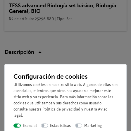
TESS advanced Biología set básico, Biología
General, BIO
Nº de artículo: 25296-88D | Tipo: Set
Descripción
Principio
Configuración de cookies
Investigación de la respuesta a la luz de un alga azul-verde
Utilizamos cookies en nuestro sitio web. Algunas de ellas son
(Oscillatoria sp.). La mayoría de los organismos reaccionan a
esenciales, mientras que otras nos ayudan a mejorar este
los estímulos luminosos. Sus reaciones detectables son
sitio web y su experiencia. Para más información sobre las
cambios en la posición o la ubicación. Estos pueden
cookies que utilizamos y sus derechos como usuario,
producirse en diferentes direcciones. Muchos organismos se
consulte nuestra
Política de privacidad
y nuestra
Aviso
legal
.
vuelven hacia la luz, otros se alejan de ella.
Esencial
Estadísticas
Marketing
Ventajas