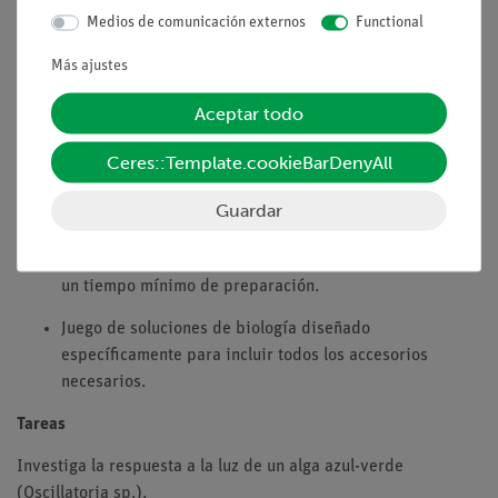
Medios de comunicación externos
Functional
El experimento forma parte de un conjunto completo de
soluciones con un total de 44 experimentos de botánica,
Más ajustes
reproducción, suelo, alimentación y digestión, sentidos,
fisiología.
Aceptar todo
Con hoja de trabajo para el alumno, apropiada para
Ceres::Template.cookieBarDenyAll
todos los niveles de la clase.
Guardar
Con información detallada para el instructor.
Optimizado para horarios ajustados, es decir, requiere
un tiempo mínimo de preparación.
Juego de soluciones de biología diseñado
específicamente para incluir todos los accesorios
necesarios.
Tareas
Investiga la respuesta a la luz de un alga azul-verde
(Oscillatoria sp.).