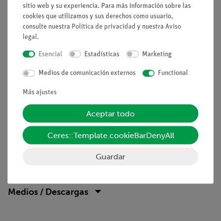
interactúan.
sitio web y su experiencia. Para más información sobre las
cookies que utilizamos y sus derechos como usuario,
Además, debe quedar clara la diferencia entre el rozamiento
consulte nuestra
Política de privacidad
y nuestra
Aviso
estático y el rozamiento por deslizamiento.
legal
.
Especialmente importante para las aplicaciones técnicas es la
Esencial
Estadísticas
Marketing
comprensión de que el rozamiento por rodadura es
Medios de comunicación externos
Functional
sustancialmente menor que el rozamiento por deslizamiento.
Más ajustes
Ventajas
Descripciones de experimentos adecuados para los
Aceptar todo
estudiantes con informes disponibles.
Ceres::Template.cookieBarDenyAll
Guardar
Volumen de suministro
Medios / Descargas