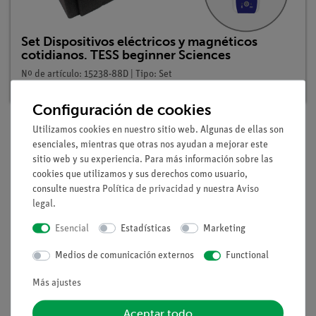
Set Dispositivos eléctricos y magnéticos
cotidianos. TESS beginner Sciences
Nº de artículo: 15238-88D | Tipo: Set
Configuración de cookies
Utilizamos cookies en nuestro sitio web. Algunas de ellas son
esenciales, mientras que otras nos ayudan a mejorar este
Descripción
sitio web y su experiencia. Para más información sobre las
cookies que utilizamos y sus derechos como usuario,
consulte nuestra
Política de privacidad
y nuestra
Aviso
Principio
legal
.
Los alumnos examinan la alineación de una barra magnética
Esencial
Estadísticas
Marketing
que gira libremente y de la aguja de una brújula en el campo
Medios de comunicación externos
Functional
magnético de la Tierra, observan que tanto la barra magnética
como la aguja de la brújula apuntan al Polo Norte de la Tierra
Más ajustes
y deducen que los imanes siempre apuntan a una dirección
específica y que la aguja de la brújula también debe ser un
Aceptar todo