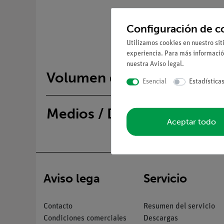
Configuración de c
Utilizamos cookies en nuestro sit
experiencia. Para más informació
nuestra
Aviso legal
.
Volumen de suministro
Esencial
Estadística
Medios / Descargas
Aceptar todo
Aviso lega
Servicio
Contacto
Resumen del servicio
Condiciones comerciales
Descargas