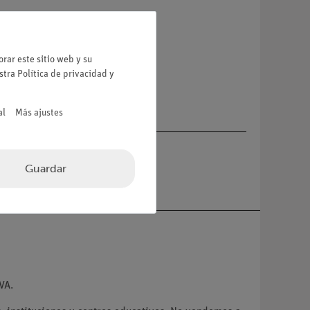
a
rar este sitio web y su
estra
Política de privacidad
y
al
Más ajustes
Guardar
VA.