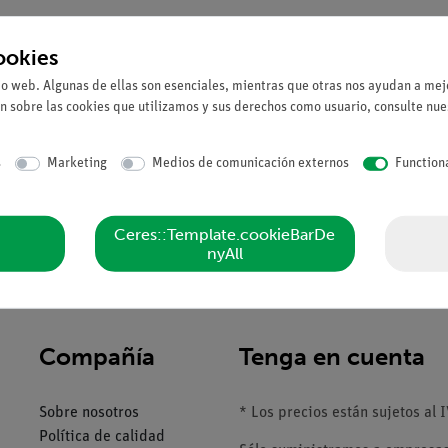
ookies
Solicitar una ofert
io web. Algunas de ellas son esenciales, mientras que otras nos ayudan a mejo
n sobre las cookies que utilizamos y sus derechos como usuario, consulte nu
s
Marketing
Medios de comunicación externos
Function
Ceres::Template.cookieBarDe
nyAll
Compañía
Tenga en cuenta
Sobre nosotros
* Los precios están sujetos al I
Política de calidad