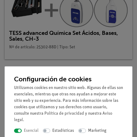
TESS advanced Química Set Ácidos, Bases,
Sales, CH-3
Nº de artículo: 25302-88D | Tipo: Set
Configuración de cookies
Descripción
Utilizamos cookies en nuestro sitio web. Algunas de ellas son
esenciales, mientras que otras nos ayudan a mejorar este
Principio
sitio web y su experiencia. Para más información sobre las
cookies que utilizamos y sus derechos como usuario,
Para determinar el pH (acidez o alcalinidad) de una solución
consulte nuestra
Política de privacidad
y nuestra
Aviso
acuosa se pueden utilizar medidores de pH o indicadores.
legal
.
Cuando se utilizan indicadores, los más conocidos son la
fenolftaleína o el tornasol. También se pueden extraer
Esencial
Estadísticas
Marketing
indicadores de pH de las flores o de algunos vegetales, como