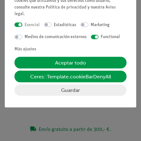
cookies que utilizamos y sus derechos como usuario,
Lo que usted puede aprender
consulte nuestra
Política de privacidad
y nuestra
Aviso
-Destilación
legal
.
-Destilación por vapor
Esencial
Estadísticas
Marketing
-Aceites etéricos
-Sabor
Medios de comunicación externos
Functional
Más ajustes
Aceptar todo
Ceres::Template.cookieBarDenyAll
Volumen de suministro
Guardar
Medios / Descargas
Envío gratuito a partir de 300,- €.