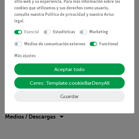
sitio web y su experiencia. Para más información sobre las
Principios de la termodinámica
cookies que utilizamos y sus derechos como usuario,
Entalpía libre molar parcial (potencial químico)
consulte nuestra
Política de privacidad
y nuestra
Aviso
Equilibrio entre fases
legal
.
Distribución y extracción
Esencial
Estadísticas
Marketing
Ecuación de distribución de Nernst
Ley de Lambert-Beer
Medios de comunicación externos
Functional
Fotometría
Más ajustes
Accesorios necesarios
Aceptar todo
Balanza de precisión 620g/0,001g
Ceres::Template.cookieBarDenyAll
Guardar
Volumen de suministro
Medios / Descargas