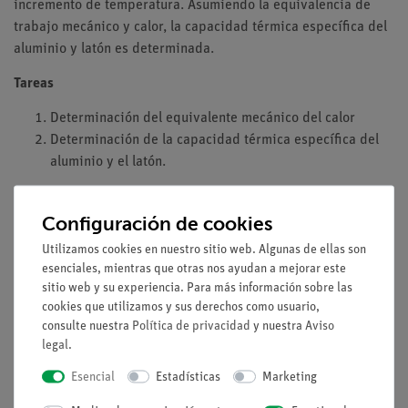
incremento de temperatura. Asumiendo la equivalencia de
trabajo mecánico y calor, la capacidad térmica específica del
aluminio y latón es determinada.
Tareas
Determinación del equivalente mecánico del calor
Determinación de la capacidad térmica específica del
aluminio y el latón.
Configuración de cookies
Qué se aprende
Utilizamos cookies en nuestro sitio web. Algunas de ellas son
Equivalente mecánico del calor
esenciales, mientras que otras nos ayudan a mejorar este
Trabajo mecánico
sitio web y su experiencia. Para más información sobre las
cookies que utilizamos y sus derechos como usuario,
Energía térmica
consulte nuestra
Política de privacidad
y nuestra
Aviso
Capacidad térmica
legal
.
Primera ley de la termodinámica
Capacidad térmica específica
Esencial
Estadísticas
Marketing