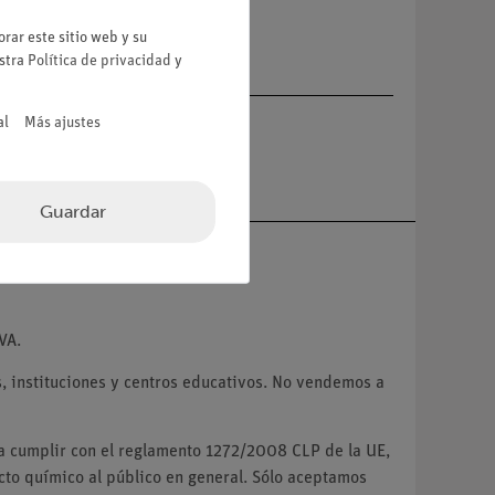
rar este sitio web y su
estra
Política de privacidad
y
al
Más ajustes
Guardar
VA.
 instituciones y centros educativos. No vendemos a
ra cumplir con el reglamento 1272/2008 CLP de la UE,
o químico al público en general. Sólo aceptamos