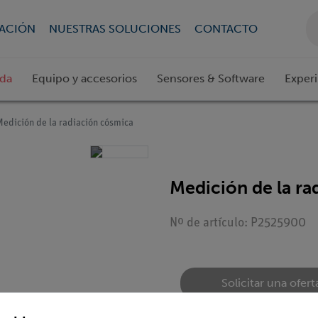
CACIÓN
NUESTRAS SOLUCIONES
CONTACTO
ada
Equipo y accesorios
Sensores & Software
Exper
Medición de la radiación cósmica
Medición de la ra
Nº de artículo: P2525900
Solicitar una ofert