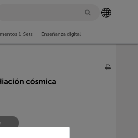
imentos & Sets
Enseñanza digital
diación cósmica
a