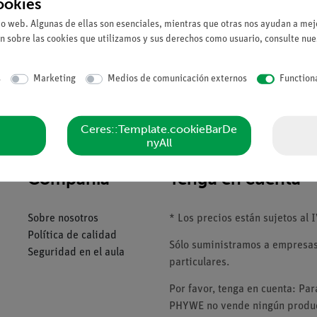
ookies
io web. Algunas de ellas son esenciales, mientras que otras nos ayudan a mejo
n sobre las cookies que utilizamos y sus derechos como usuario, consulte nu
s
Marketing
Medios de comunicación externos
Function
Ceres::Template.cookieBarDe
nyAll
Compañía
Tenga en cuenta
Sobre nosotros
* Los precios están sujetos al I
Política de calidad
Sólo suministramos a empresas,
Seguridad en el aula
particulares.
Por favor, tenga en cuenta: Pa
PHYWE no vende ningún product