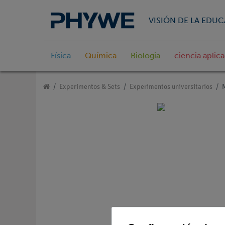
VISIÓN DE LA EDU
Física
Química
Biologia
ciencia aplic
Experimentos & Sets
Experimentos universitarios