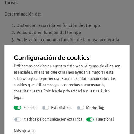
Tareas
Determinación de:
Distancia recorrida en función del tiempo
Velocidad en función del tiempo
Aceleración como una función de la masa acelerada
Aceleración en función de la fuerza
Configuración de cookies
Qué se aprende
Utilizamos cookies en nuestro sitio web. Algunas de ellas son
Velocidad
esenciales, mientras que otras nos ayudan a mejorar este
Aceleración
sitio web y su experiencia. Para más información sobre las
Fuerza
cookies que utilizamos y sus derechos como usuario,
consulte nuestra
Política de privacidad
y nuestra
Aviso
Aceleración por gravedad
legal
.
Esencial
Estadísticas
Marketing
Volumen de suministro
Medios de comunicación externos
Functional
Más ajustes
Medios / Descargas