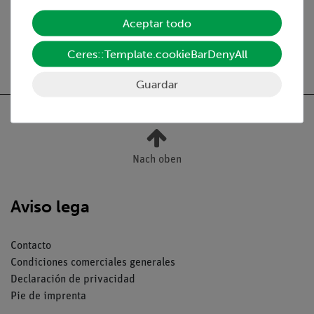
Aceptar todo
Ceres::Template.cookieBarDenyAll
Envío gratuito a partir de 300,- €.
Guardar
Nach oben
Aviso lega
Contacto
Condiciones comerciales generales
Declaración de privacidad
Pie de imprenta