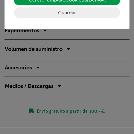
componentes y permite comprobar rápidamente si están
completos.
Guardar
Experimentos
Volumen de suministro
Accesorios
Medios / Descargas
Envío gratuito a partir de 300,- €.