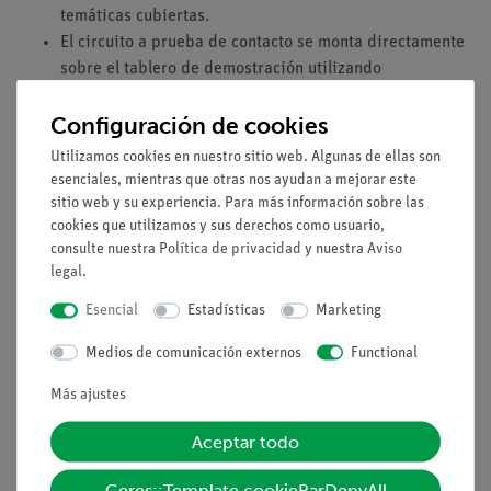
temáticas cubiertas.
El circuito a prueba de contacto se monta directamente
sobre el tablero de demostración utilizando
componentes estables y encajables en forma de puzzle
Configuración de cookies
con contactos duros chapados en oro y resistentes a la
corrosión.
Utilizamos cookies en nuestro sitio web. Algunas de ellas son
Impresión de alto contraste de los símbolos eléctricos
esenciales, mientras que otras nos ayudan a mejorar este
en la parte superior.
sitio web y su experiencia. Para más información sobre las
cookies que utilizamos y sus derechos como usuario,
Esquema de los experimentos representable en su
consulte nuestra
Política de privacidad
y nuestra
Aviso
totalidad.
legal
.
Comparabilidad al 100 % de los módulos de
demostración y de los módulos estudiantiles.
Esencial
Estadísticas
Marketing
Especificaciones técnicas
Medios de comunicación externos
Functional
El set de equipamiento consta de una caja de almacenamiento
Más ajustes
y contiene todos los componentes básicos necesarios para
Aceptar todo
llevar a cabo los experimentos. La caja, robusta y apilable,
está equipada con una espuma a medida que protege los
Ceres::Template.cookieBarDenyAll