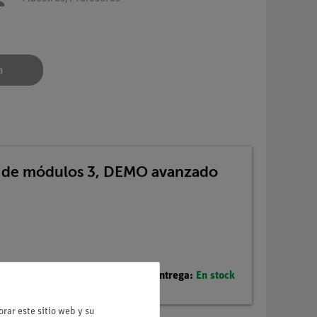
a
ema de módulos 3, DEMO avanzado
Plazo de entrega:
En stock
rar este sitio web y su