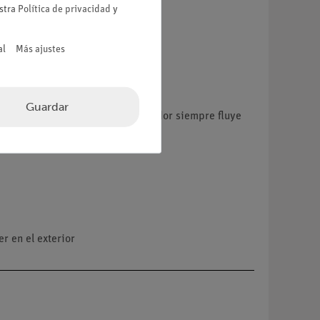
estra
Política de privacidad
y
al
Más ajustes
Guardar
uito exterior del puente rectificador siempre fluye
r en el exterior