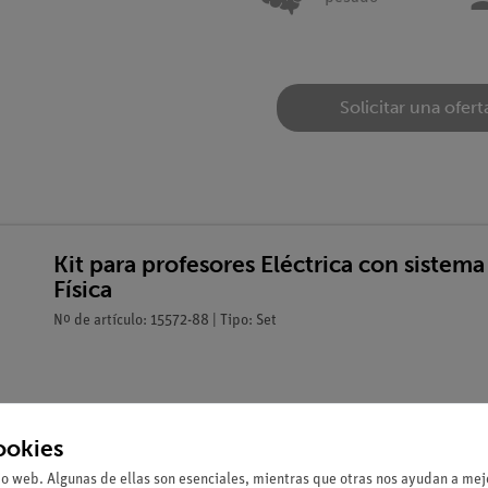
Solicitar una ofert
Kit para profesores Eléctrica con sist
Física
Nº de artículo: 15572-88 | Tipo: Set
ookies
io web. Algunas de ellas son esenciales, mientras que otras nos ayudan a mejo