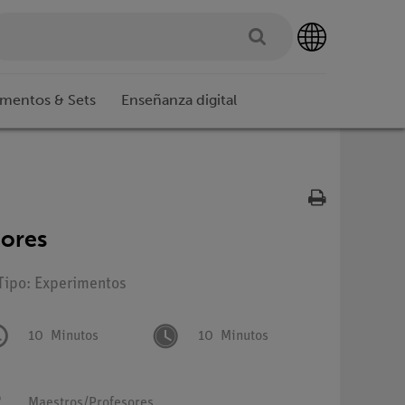
imentos & Sets
Enseñanza digital
dores
 Tipo: Experimentos
10
Minutos
10
Minutos
Maestros/Profesores