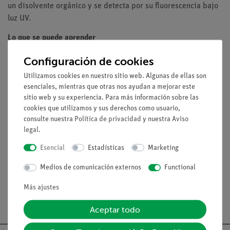
un disolvente orgánico y se detecta por su fluorescencia bajo
luz UV.
Lo que se puede aprender
Separación de la chinina de mezclas líquidas
Configuración de cookies
Detección de la chinina
Utilizamos cookies en nuestro sitio web. Algunas de ellas son
fluorescencia bajo luz UV
esenciales, mientras que otras nos ayudan a mejorar este
sitio web y su experiencia. Para más información sobre las
cookies que utilizamos y sus derechos como usuario,
Volumen de suministro
consulte nuestra
Política de privacidad
y nuestra
Aviso
legal
.
Esencial
Estadísticas
Marketing
Medios / Descargas
Medios de comunicación externos
Functional
Más ajustes
Envío gratuito a partir de 300,- €.
Aceptar todo