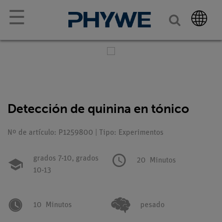
☰
Detección de quinina en tónico
Nº de artículo: P1259800 | Tipo: Experimentos
grados 7-10,
grados
20
Minutos
10-13
10
Minutos
pesado