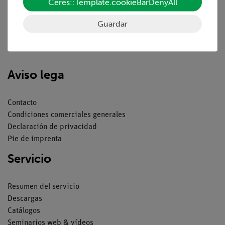
Ceres::Template.cookieBarDenyAll
Guardar
Nach oben
Aviso lega
Contacto
Condiciones comerciales generales
Declaración de privacidad
Pie de imprenta
Servicio
Resumen del servicio
Descargas
Catálogos
Seminarios web & vídeos