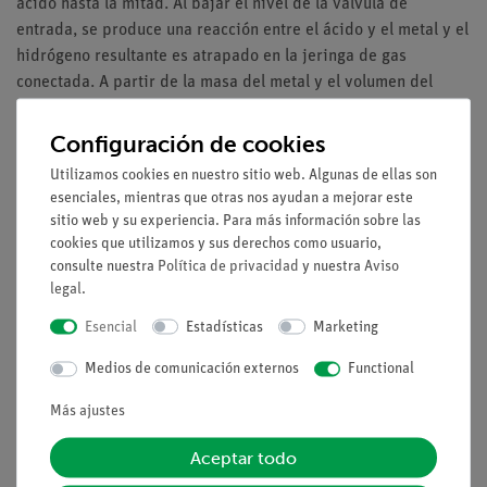
ácido hasta la mitad. Al bajar el nivel de la válvula de
entrada, se produce una reacción entre el ácido y el metal y el
hidrógeno resultante es atrapado en la jeringa de gas
conectada. A partir de la masa del metal y el volumen del
hidrógeno resultante, se obtiene la masa molar deseada.
La reacción también puede ser utilizada para analizar la
Configuración de cookies
valencia de los metales.
Utilizamos cookies en nuestro sitio web. Algunas de ellas son
esenciales, mientras que otras nos ayudan a mejorar este
sitio web y su experiencia. Para más información sobre las
cookies que utilizamos y sus derechos como usuario,
consulte nuestra
Política de privacidad
y nuestra
Aviso
Volumen de suministro
legal
.
Esencial
Estadísticas
Marketing
Medios / Descargas
Medios de comunicación externos
Functional
Más ajustes
Envío gratuito a partir de 300,- €.
Aceptar todo