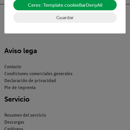
Ceres::Template.cookieBarDenyAll
Guardar
Nach oben
Aviso lega
Contacto
Condiciones comerciales generales
Declaración de privacidad
Pie de imprenta
Servicio
Resumen del servicio
Descargas
Catálogos