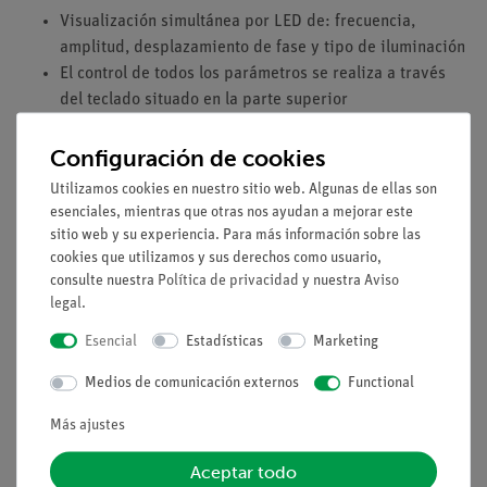
Visualización simultánea por LED de: frecuencia,
amplitud, desplazamiento de fase y tipo de iluminación
El control de todos los parámetros se realiza a través
del teclado situado en la parte superior
Proyección sobre una mesa de drwaing transparente
para una imagen sin distorsiones del patrón de ondas
Configuración de cookies
LED verde para obtener imágenes brillantes
Utilizamos cookies en nuestro sitio web. Algunas de ellas son
La visualización del patrón de ondas se puede realizar
esenciales, mientras que otras nos ayudan a mejorar este
fácilmente colocando una hoja de papel
sitio web y su experiencia. Para más información sobre las
cookies que utilizamos y sus derechos como usuario,
consulte nuestra
Política de privacidad
y nuestra
Aviso
legal
.
Volumen de suministro
Esencial
Estadísticas
Marketing
Medios / Descargas
Medios de comunicación externos
Functional
Más ajustes
Aceptar todo
Envío gratuito a partir de 300,- €.