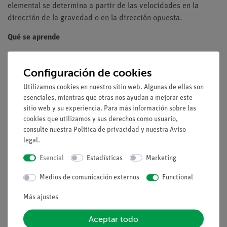
elemental se determina a partir de las velocidades en la
dirección de la gravedad o en la dirección opuesta.
Qué se aprende
Campo eléctrico
Viscosidad
Configuración de cookies
Ley de Stokes
Utilizamos cookies en nuestro sitio web. Algunas de ellas son
Método de las gotas
esenciales, mientras que otras nos ayudan a mejorar este
Carga del electrón
sitio web y su experiencia. Para más información sobre las
cookies que utilizamos y sus derechos como usuario,
consulte nuestra
Política de privacidad
y nuestra
Aviso
legal
.
Volumen de suministro
Esencial
Estadísticas
Marketing
Medios / Descargas
Medios de comunicación externos
Functional
Más ajustes
Envío gratuito a partir de 300,- €.
Aceptar todo