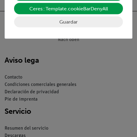
Ceres::Template.cookieBarDenyAll
Guardar
Nach oben
Aviso lega
Contacto
Condiciones comerciales generales
Declaración de privacidad
Pie de imprenta
Servicio
Resumen del servicio
Descargas