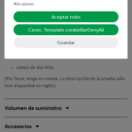
Imán de perforación
Más ajustes
cuantificación direccional
Aceptar todo
g factor
Ceres::Template.cookieBarDenyAll
espín de electrón
Guardar
rayo atómico
Maxwell´s Distribución de velocidad
campo de dos hilos
(Por favor, tenga en cuenta: La descripción de la prueba sólo
está disponible en inglés)
Volumen de suministro
Accesorios