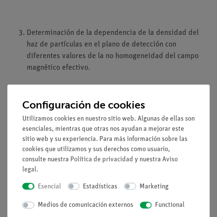
Determinación de la dependencia de la densidad del
haz de partículas en el plano de detección con
diferentes valores de la no homogeneidad del campo
magnético efectivo.
Configuración de cookies
Estudio de las posiciones de los valores máximos de la
Utilizamos cookies en nuestro sitio web. Algunas de ellas son
densidad del haz de partículas en función de la no
esenciales, mientras que otras nos ayudan a mejorar este
homogeneidad del campo magnético.
sitio web y su experiencia. Para más información sobre las
cookies que utilizamos y sus derechos como usuario,
consulte nuestra
Política de privacidad
y nuestra
Aviso
legal
.
Objetivos de aprendizaje
Esencial
Estadísticas
Marketing
momento magnético
Medios de comunicación externos
Functional