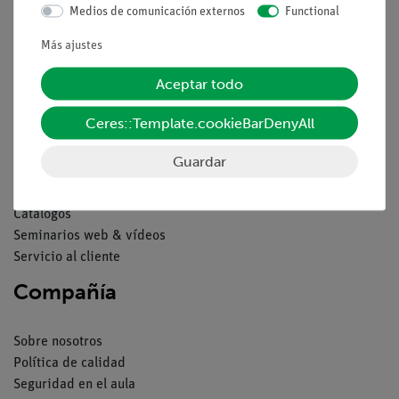
Medios de comunicación externos
Functional
Contacto
Condiciones comerciales generales
Más ajustes
Declaración de privacidad
Aceptar todo
Pie de imprenta
Servicio
Ceres::Template.cookieBarDenyAll
Guardar
Resumen del servicio
Descargas
Catálogos
Seminarios web & vídeos
Servicio al cliente
Compañía
Sobre nosotros
Política de calidad
Seguridad en el aula