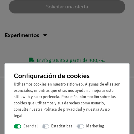
Solicitar una oferta
Experimentos
Envío gratuito a partir de 300,- €.
Configuración de cookies
Utilizamos cookies en nuestro sitio web. Algunas de ellas son
esenciales, mientras que otras nos ayudan a mejorar este
sitio web y su experiencia. Para más información sobre las
cookies que utilizamos y sus derechos como usuario,
Nach oben
consulte nuestra
Política de privacidad
y nuestra
Aviso
legal
.
Aviso lega
Esencial
Estadísticas
Marketing