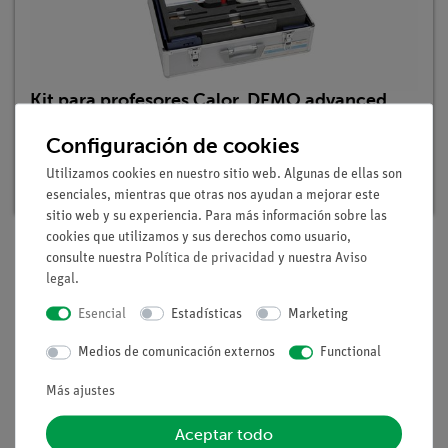
Kit para profesores Calor, DEMO advanced
Física
Configuración de cookies
Nº de artículo: 15530-88 | Tipo: Set
Utilizamos cookies en nuestro sitio web. Algunas de ellas son
Plazo de entrega:
3-4 semanas
esenciales, mientras que otras nos ayudan a mejorar este
sitio web y su experiencia. Para más información sobre las
cookies que utilizamos y sus derechos como usuario,
consulte nuestra
Política de privacidad
y nuestra
Aviso
legal
.
Volumen de suministro
Esencial
Estadísticas
Marketing
Medios / Descargas
Medios de comunicación externos
Functional
Más ajustes
Aceptar todo
Envío gratuito a partir de 300,- €.