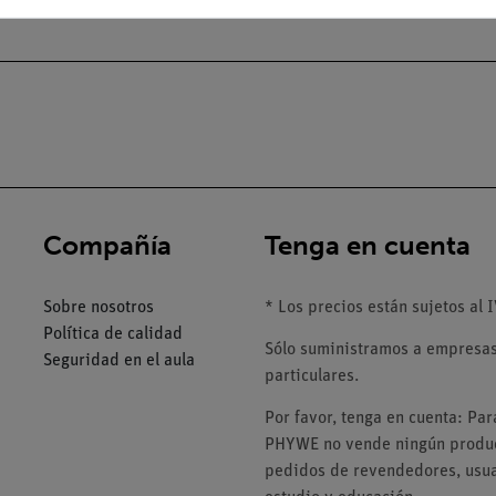
Compañía
Tenga en cuenta
Sobre nosotros
* Los precios están sujetos al I
Política de calidad
Sólo suministramos a empresas,
Seguridad en el aula
particulares.
Por favor, tenga en cuenta: Pa
PHYWE no vende ningún product
pedidos de revendedores, usuar