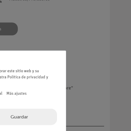
a
rar este sitio web y su
estra
Política de privacidad
y
velocidad. Esto se llama "caída libre"
al
Más ajustes
Guardar