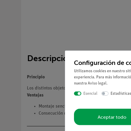
Descripción
Configuración de c
Utilizamos cookies en nuestro sit
Principio
experiencia. Para más informació
nuestra
Aviso legal
.
Los distintos objetos caen en el espacio lleno de air
Esencial
Estadística
Ventajas
Montaje sencillo y claro
Consecución de un objetivo de aprendizaje ele
Aceptar todo