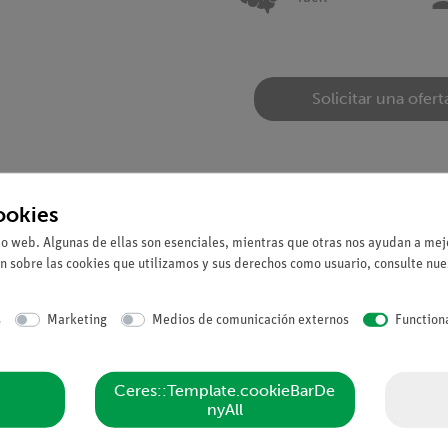
Solicitar una ofert
ookies
io web. Algunas de ellas son esenciales, mientras que otras nos ayudan a mejo
n sobre las cookies que utilizamos y sus derechos como usuario, consulte nu
e a distintas velocidades. Sin embargo, en el vacío caen a la misma 
s
Marketing
Medios de comunicación externos
Function
mental con poco esfuerzo
Ceres::Template.cookieBarDe
nyAll