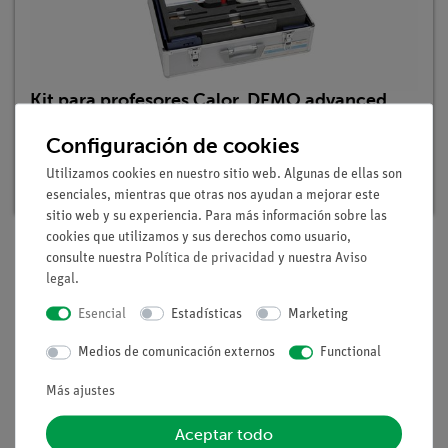
Kit para profesores Calor, DEMO advanced
Física
Configuración de cookies
Nº de artículo: 15530-88 | Tipo: Set
Utilizamos cookies en nuestro sitio web. Algunas de ellas son
Plazo de entrega:
3-4 semanas
esenciales, mientras que otras nos ayudan a mejorar este
sitio web y su experiencia. Para más información sobre las
cookies que utilizamos y sus derechos como usuario,
consulte nuestra
Política de privacidad
y nuestra
Aviso
legal
.
Volumen de suministro
Esencial
Estadísticas
Marketing
Medios / Descargas
Medios de comunicación externos
Functional
Más ajustes
Aceptar todo
Envío gratuito a partir de 300,- €.