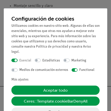
Montaje sencillo y claro
Consecución del objetivo de aprendizaje elemental con
Configuración de cookies
poco esfuerzo
Utilizamos cookies en nuestro sitio web. Algunas de ellas son
esenciales, mientras que otras nos ayudan a mejorar este
Volumen de suministro
sitio web y su experiencia. Para más información sobre las
cookies que utilizamos y sus derechos como usuario,
consulte nuestra
Política de privacidad
y nuestra
Aviso
Medios / Descargas
legal
.
Esencial
Estadísticas
Marketing
Medios de comunicación externos
Functional
Envío gratuito a partir de 300,- €.
Más ajustes
Aceptar todo
Ceres::Template.cookieBarDenyAll
Nach oben