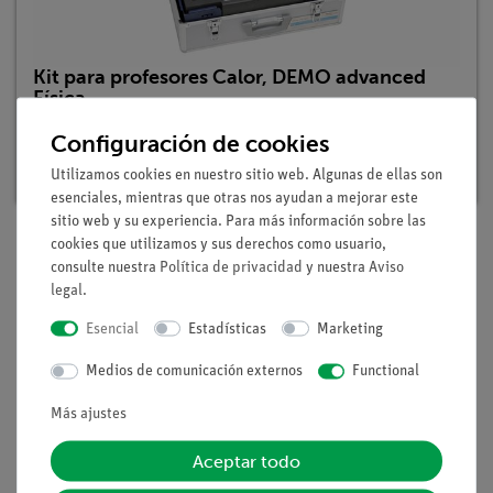
Kit para profesores Calor, DEMO advanced
Física
Nº de artículo: 15530-88 | Tipo: Set
Configuración de cookies
Plazo de entrega:
3-4 semanas
Utilizamos cookies en nuestro sitio web. Algunas de ellas son
esenciales, mientras que otras nos ayudan a mejorar este
sitio web y su experiencia. Para más información sobre las
cookies que utilizamos y sus derechos como usuario,
consulte nuestra
Política de privacidad
y nuestra
Aviso
Volumen de suministro
legal
.
Esencial
Estadísticas
Marketing
Medios / Descargas
Medios de comunicación externos
Functional
Más ajustes
Envío gratuito a partir de 300,- €.
Aceptar todo