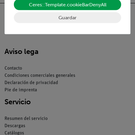
Ceres::Template.cookieBarDenyAll
Guardar
Nach oben
Aviso lega
Contacto
Condiciones comerciales generales
Declaración de privacidad
Pie de imprenta
Servicio
Resumen del servicio
Descargas
Catálogos