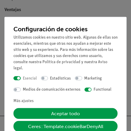
Ventajas
Montaje sencillo y claro
Configuración de cookies
Consecución de un objetivo de aprendizaje elemental
con poco esfuerzo
Utilizamos cookies en nuestro sitio web. Algunas de ellas son
esenciales, mientras que otras nos ayudan a mejorar este
sitio web y su experiencia. Para más información sobre las
cookies que utilizamos y sus derechos como usuario,
Volumen de suministro
consulte nuestra
Política de privacidad
y nuestra
Aviso
legal
.
Medios / Descargas
Esencial
Estadísticas
Marketing
Medios de comunicación externos
Functional
Envío gratuito a partir de 300,- €.
Más ajustes
Aceptar todo
Ceres::Template.cookieBarDenyAll