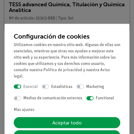
TESS advanced Química, Titulación y Química
Analítica
Nº de artículo: 25303-88D | Tipo: Set
Configuración de cookies
Utilizamos cookies en nuestro sitio web. Algunas de ellas son
esenciales, mientras que otras nos ayudan a mejorar este
Descripción
sitio web y su experiencia. Para más información sobre las
cookies que utilizamos y sus derechos como usuario,
Principio
consulte nuestra
Política de privacidad
y nuestra
Aviso
legal
.
La mayoría de las sales metálicas producen llamas coloreadas
Esencial
Estadísticas
Marketing
en diferentes longitudes de onda. La coloración de la llama es
característica de los cationes metálicos y, por tanto, puede
Medios de comunicación externos
Functional
utilizarse para identificar a estos últimos. Durante este
Más ajustes
experimento, los alumnos introducen muestras de sales de
metales alcalinos, metales alcalinotérreos y cobre en una
Aceptar todo
llama incolora con la ayuda de varillas de magnesia. Los
alumnos recogerán sus observaciones en una tabla y