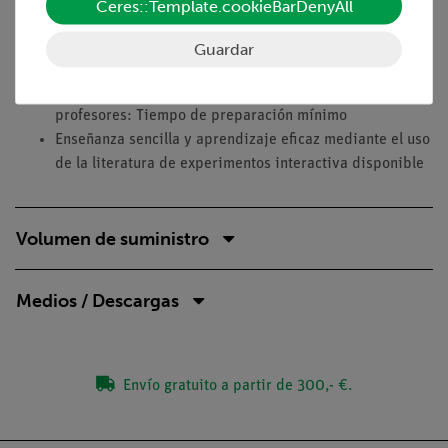
Ceres::Template.cookieBarDenyAll
compararán los resultados a posteriori.
Guardar
Ventajas
Literatura del experimento disponible para alumnos y
profesores: Tiempo de preparación mínimo
Enseñanza sencilla y aprendizaje eficaz mediante el uso
de la literatura de experimentos interactiva disponible
Volumen de suministro
Medios / Descargas
Envío gratuito a partir de 300,- €.