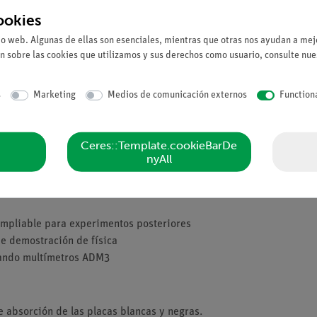
ookies
io web. Algunas de ellas son esenciales, mientras que otras nos ayudan a mejo
n sobre las cookies que utilizamos y sus derechos como usuario, consulte nu
s
Marketing
Medios de comunicación externos
Function
 del color de su superficie. Una placa negra y una blanca se colocan
Ceres::Template.cookieBarDe
ura en ambas placas muestran una clara diferencia en el comporta
nyAll
 ampliable para experimentos posteriores
de demostración de física
zando multímetros ADM3
 absorción de las placas blancas y negras.