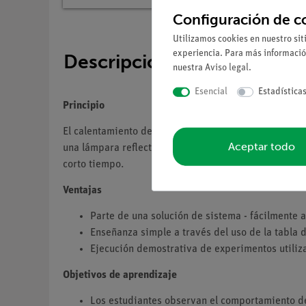
Configuración de c
Utilizamos cookies en nuestro sit
experiencia. Para más informació
Descripción
nuestra
Aviso legal
.
Esencial
Estadística
Principio
El calentamiento de un cuerpo en la luz solar depende
Aceptar todo
una lámpara reflectora. Las mediciones de temperat
corto tiempo.
Ventajas
Parte de una solución de sistema - fácilmente
Enseñanza simple a través del uso de la tabla 
Ejecución demostrativa de experimentos utili
Objetivos de aprendizaje
Los estudiantes observan el comportamiento de