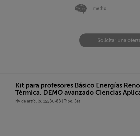
medio
Solicitar una ofert
Kit para profesores Básico Energías Ren
Térmica, DEMO avanzado Ciencias Aplic
Nº de artículo: 15580-88 | Tipo: Set