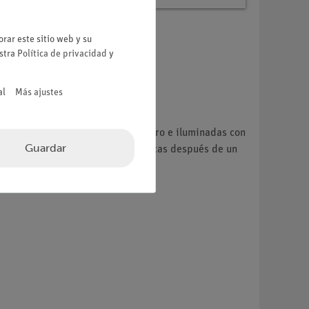
rar este sitio web y su
estra
Política de privacidad
y
al
Más ajustes
 una al lado de la otra en el tablero e iluminadas con
Guardar
miento de absorción de ambas placas después de un